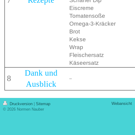
7
Rezepte
Scharfer Dip
Eiscreme
Tomatensoße
Omega‑3‑Kräcker
Brot
Kekse
Wrap
Fleischersatz
Käseersatz
Dank und
8
–
Ausblick
Webansicht
Druckversion
|
Sitemap
© 2026 Normen Nauber